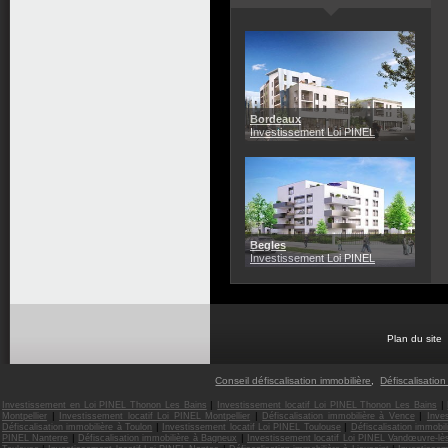
Bordeaux
Investissement Loi PINEL
Begles
Investissement Loi PINEL
Plan du site
Conseil défiscalisation immobilière
,
Défiscalisation
|
|
Investissement en Loi PINEL Thonon Les Bains
Investissement locatif Loi PINEL Thonon Les Bains
|
|
|
Montpellier
Investissement locatif Loi PINEL Montpellier
Défiscalisation immobilière à Vence
Inve
|
|
Défiscalisation immobilière à Toulon
Investissement locatif Loi PINEL Toulouse
Défiscalisation immobi
|
|
PINEL Nanterre
Défiscalisation immobilière à Bagneux
Investissement locatif Loi PINEL Vandœuvre-l