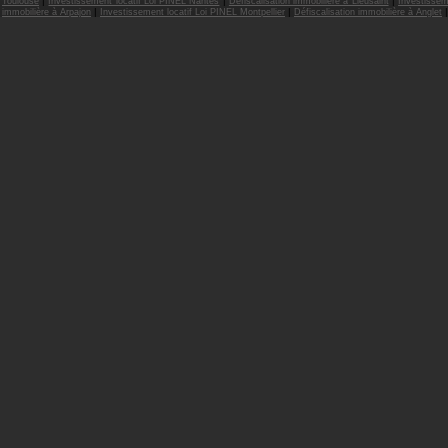
|
|
|
Toulouse
Investissement locatif Loi PINEL Nantes
Défiscalisation immobilière à Lieusaint
Investissem
|
|
|
immobilière à Arpajon
Investissement locatif Loi PINEL Montpellier
Défiscalisation immobilière à Anglet