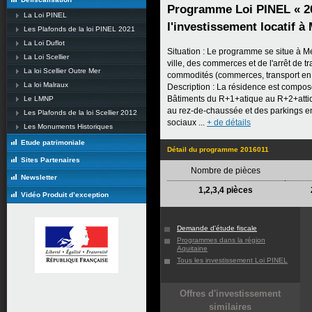
Programme Loi PINEL « 2
La Loi PINEL
l'investissement locatif à
Les Plafonds de la loi PINEL 2021
La Loi Duflot
Situation : Le programme se situe à M
La Loi Scellier
ville, des commerces et de l'arrêt de t
La loi Scellier Outre Mer
commodités (commerces, transport en c
La loi Malraux
Description : La résidence est compos
Bâtiments du R+1+atique au R+2+attique
Le LMNP
au rez-de-chaussée et des parkings en
Les Plafonds de la loi Scellier 2012
sociaux ...
+ de détails
Les Monuments Historiques
Etude patrimoniale
Détail du programme 2016011
Sites Partenaires
Nombre de pièces
Newsletter
1,2,3,4 pièces
Vidéo Produit d’exception
Demande d'étude fiscale
Programmes dans la région
Aquitaine
Tous les investissement Loi PINEL
Offres d'investissement
similaires