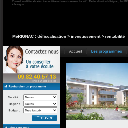
Conseil en défiscalisation immobilière et investissement locatif , Défiscalisation Mérignac, Loi PI
à Mérignac
MéRIGNAC : défiscalisation > investissement > rentabilité
Accueil
Les programmes
Rechercher un programme
Fiscalité :
Région :
Budget :
Défiscalisation