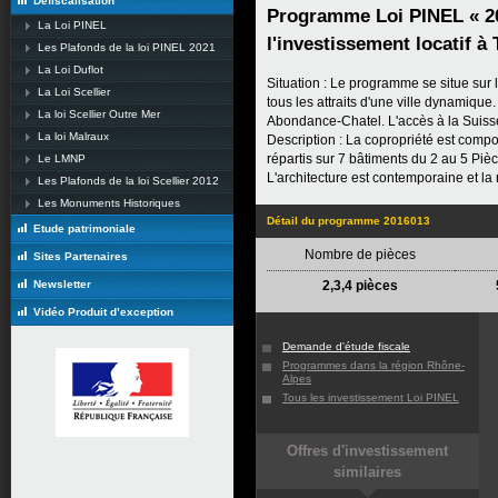
Défiscalisation
Programme Loi PINEL « 2
La Loi PINEL
l'investissement locatif à
Les Plafonds de la loi PINEL 2021
La Loi Duflot
Situation : Le programme se situe sur 
La Loi Scellier
tous les attraits d'une ville dynamique
La loi Scellier Outre Mer
Abondance-Chatel. L'accès à la Suis
La loi Malraux
Description : La copropriété est comp
répartis sur 7 bâtiments du 2 au 5 Pi
Le LMNP
L'architecture est contemporaine et la
Les Plafonds de la loi Scellier 2012
Les Monuments Historiques
Détail du programme 2016013
Etude patrimoniale
Nombre de pièces
Sites Partenaires
Newsletter
2,3,4 pièces
Vidéo Produit d’exception
Demande d'étude fiscale
Programmes dans la région Rhône-
Alpes
Tous les investissement Loi PINEL
Offres d'investissement
similaires