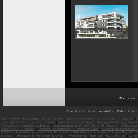
Thonon Les Bains
Investissement Loi PINEL
Plan du site
Conseil défiscalisation immobilière
,
Défiscalisation
|
|
Investissement en Loi PINEL Aix En Provence
Investissement locatif Loi PINEL Aix En Provence
|
|
Investissement locatif Loi PINEL Hyeres
Défiscalisation immobilière à Vandœuvre-lès-Nancy
Invest
|
|
Défiscalisation immobilière à Mérignac
Investissement locatif Loi PINEL Aix En Provence
Défiscalisat
|
|
locatif Loi PINEL Toulouse
Défiscalisation immobilière à Thonon Les Bains
Investissement locatif Loi 
|
|
|
à Orléans
Investissement locatif Loi PINEL Hyeres
Défiscalisation immobilière à Clermont Ferrand
In
|
|
|
Toulouse
Défiscalisation immobilière à Angers
Investissement locatif Loi PINEL Bondoufle
Défisc