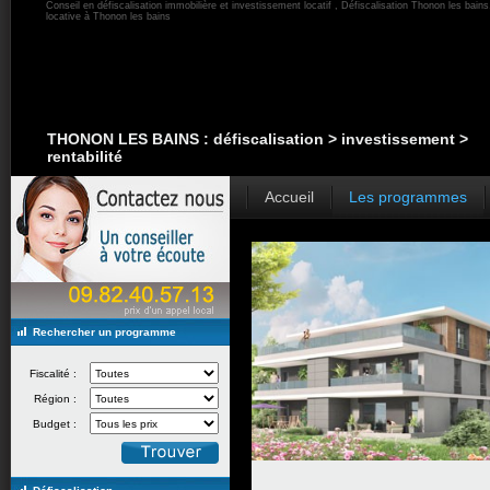
Conseil en défiscalisation immobilière et investissement locatif , Défiscalisation Thonon les bains
locative à Thonon les bains
THONON LES BAINS : défiscalisation > investissement >
rentabilité
Accueil
Les programmes
Rechercher un programme
Fiscalité :
Région :
Budget :