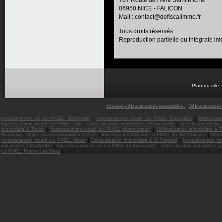
767 Route de l’Aire Saint Michel
06950 NICE - FALICON
Mail : contact@defiscalimmo.fr
Tous droits réservés
Reproduction partielle ou intégrale int
Plan du site
Conseil défiscalisation immobilière
,
Défiscalisation
|
|
Investissement en Loi PINEL Montpellier
Investissement locatif Loi PINEL Montpellier
Défiscalis
|
|
Investissement locatif Loi PINEL Lille
Défiscalisation immobilière à Franconville
Investissement loc
|
|
immobilière à Toulon
Investissement locatif Loi PINEL Montmorency
Défiscalisation immobilière à 
|
|
|
Strasboug
Défiscalisation immobilière à Nice
Investissement locatif Loi PINEL Aix En Provence
Défis
|
|
Investissement locatif Loi PINEL Vence
Défiscalisation immobilière à St Raphaël
Investissement lo
|
|
immobilière à Montpellier
Investissement locatif Loi PINEL Carqueirannes
Défiscalisation immobilière 
|
Loi PINEL Thonon Les Bains