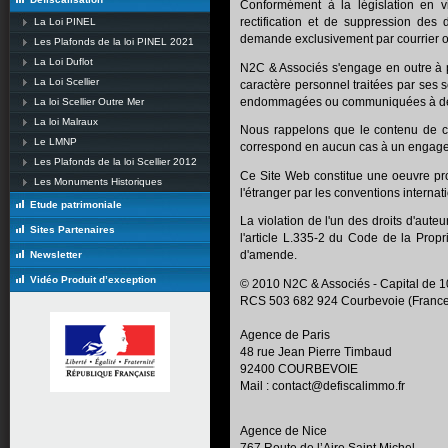
Conformément à la législation en vi
La Loi PINEL
rectification et de suppression des
demande exclusivement par courrier o
Les Plafonds de la loi PINEL 2021
La Loi Duflot
N2C & Associés s'engage en outre à p
La Loi Scellier
caractère personnel traitées par ses 
endommagées ou communiquées à des 
La loi Scellier Outre Mer
La loi Malraux
Nous rappelons que le contenu de ce
Le LMNP
correspond en aucun cas à un engage
Les Plafonds de la loi Scellier 2012
Ce Site Web constitue une oeuvre prot
Les Monuments Historiques
l'étranger par les conventions internati
Etude patrimoniale
La violation de l'un des droits d'aute
Sites Partenaires
l'article L.335-2 du Code de la Prop
Newsletter
d'amende.
Vidéo Produit d’exception
© 2010 N2C & Associés - Capital de 
RCS 503 682 924 Courbevoie (France
Agence de Paris
48 rue Jean Pierre Timbaud
92400 COURBEVOIE
Mail : contact@defiscalimmo.fr
Agence de Nice