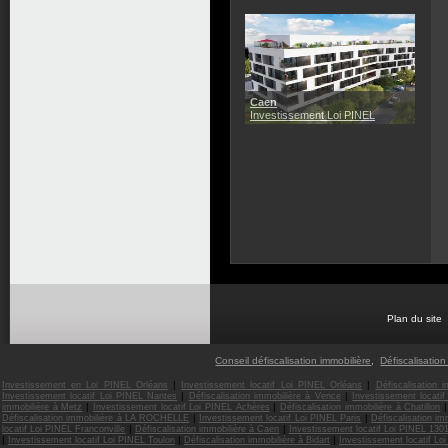
Caen
Investissement Loi PINEL
Plan du site
Conseil défiscalisation immobilière
,
Défiscalisation
|
|
Investissement en Loi PINEL Orléans
Investissement locatif Loi PINEL Orléans
Défiscalisation 
|
|
Investissement locatif Loi PINEL Nantes
Défiscalisation immobilière à Vence
Investissement locati
|
|
|
immobilière à Metz
Investissement locatif Loi PINEL Achères
Défiscalisation immobilière à Chatillon
|
|
Défiscalisation immobilière à LA ROCHELLE
Investissement locatif Loi PINEL Paris
Défiscalisation im
|
|
locatif Loi PINEL Franconville
Défiscalisation immobilière à Caen
Investissement locatif Loi PINEL 130
|
|
|
Investissement locatif Loi PINEL Toulon
Défiscalisation immobilière à Bidart
Investissement locatif Lo