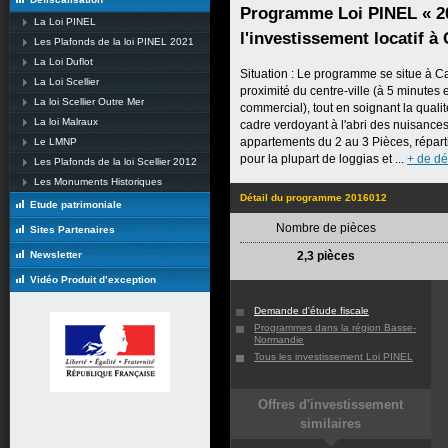
Programme Loi PINEL « 2
La Loi PINEL
l'investissement locatif à 
Les Plafonds de la loi PINEL 2021
La Loi Duflot
Situation : Le programme se situe à Cae
La Loi Scellier
proximité du centre-ville (à 5 minutes
La loi Scellier Outre Mer
commercial), tout en soignant la quali
La loi Malraux
cadre verdoyant à l'abri des nuisance
appartements du 2 au 3 Pièces, répart
Le LMNP
pour la plupart de loggias et ...
+ de dé
Les Plafonds de la loi Scellier 2012
Les Monuments Historiques
Détail du programme 2016012
Etude patrimoniale
Nombre de pièces
Sites Partenaires
Newsletter
2,3 pièces
Vidéo Produit d’exception
Demande d'étude fiscale
Programmes dans la région Basse-
Normandie
Tous les investissement Loi PINEL
Offres d'investissement
similaires