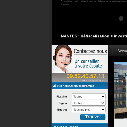
Conseil en défiscalisation immobilière et investissement 
Nantes
NANTES : défiscalisation > investi
Accue
Rechercher un programme
Fiscalité :
Région :
Budget :
Défiscalisation