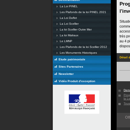
Prog
La Loi PINEL
l'in
Les Plafonds de la loi PINEL 2021
La Loi Duflot
Situat
La Loi Scellier
commer
La loi Scellier Outre Mer
access
La loi Malraux
très p
au 4 p
Le LMNP
dispos
Les Plafonds de la loi Scellier 2012
Les Monuments Historiques
Détail
Etude patrimoniale
Sites Partenaires
Newsletter
Vidéo Produit d’exception
Dema
Prog
la Lo
Tous
Of