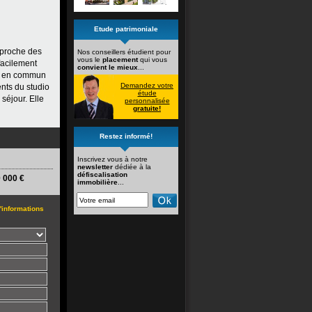
Etude patrimoniale
t proche des
Nos conseillers étudient pour
vous le
placement
qui vous
 facilement
convient le mieux
...
rts en commun
Demandez votre
ents du studio
étude
séjour. Elle
personnalisée
gratuite!
Restez informé!
Inscrivez vous à notre
newsletter
dédiée à la
défiscalisation
 000 €
immobilière
...
informations