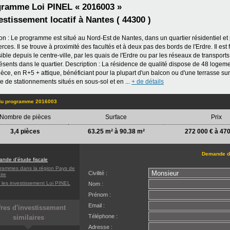
ramme Loi PINEL « 2016003 »
vestissement locatif à Nantes ( 44300 )
ion : Le programme est situé au Nord-Est de Nantes, dans un quartier résidentiel e
ces. Il se trouve à proximité des facultés et à deux pas des bords de l'Erdre. Il est
ible depuis le centre-ville, par les quais de l'Erdre ou par les réseaux de transpo
résents dans le quartier. Description : La résidence de qualité dispose de 48 logem
ièce, en R+5 + attique, bénéficiant pour la plupart d'un balcon ou d'une terrasse sur 
e de stationnements situés en sous-sol et en ...
+ de détails
 du programme 2016003
Nombre de pièces
Surface
Prix
3,4 pièces
63.25 m² à 90.38 m²
272 000 € à 470
Demande d'
nde d'étude fiscale
rammes dans la région Pays de
Civilité :
ire
 les investissement Loi PINEL
Nom :
Prénom :
Email :
fres d'investissement
Téléphone :
similaires
Adresse :