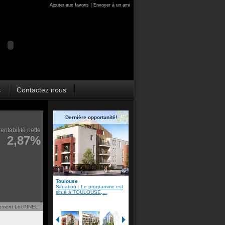
|
Ajouter aux favoris
Envoyer à un ami
s
Contactez nous
Dernière opportunité!
rentabilité nette
2,87%
Toulouse
Situation : Le programme est
situé à TOULOUSE,...
sement Loi PINEL