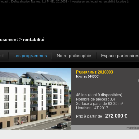
locatif , Défiscalisation Nantes, Loi PINEL 2016003 - Investissement locatif et rentabilité locative à
ssement > rentabilité
il
Les programmes
Notre philosophie
Espace partenaire
Programme 2016003
Nantes (44300)
48 lots (dont
9 disponibles
)
Nombre de pièces : 3,4
Surface à partir de 63.25 m²
Livraison : 4T 2017
272 000 €
Prix à partir de
Investis