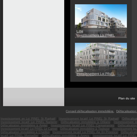
Lille
Investissement Loi PINEL
Lille
Investissement Loi PINEL
Plan du site
Conseil défiscalisation immobilière
,
Défiscalisation
|
|
Investissement en Loi PINEL St Raphaël
Investissement locatif Loi PINEL St Raphaël
Défiscalis
|
|
Investissement locatif Loi PINEL Nanterre
Défiscalisation immobilière à Orléans
Investissement l
|
|
Défiscalisation immobilière à Anglet
Investissement locatif Loi PINEL Carqueirannes
Défiscalisatio
|
|
Investissement locatif Loi PINEL Le Cannet
Défiscalisation immobilière à Toulouse
Investissement loc
|
|
Défiscalisation immobilière à Chatillon
Investissement locatif Loi PINEL Aix En Provence
Défiscalisat
|
|
locatif Loi PINEL Montpellier
Défiscalisation immobilière à Angers
Investissement locatif Loi PINE