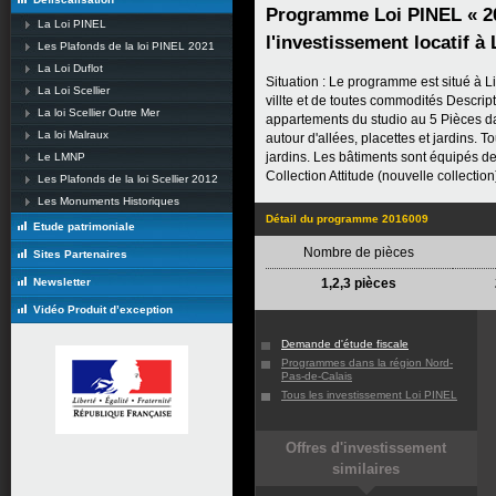
Programme Loi PINEL « 2
La Loi PINEL
l'investissement locatif à L
Les Plafonds de la loi PINEL 2021
La Loi Duflot
Situation : Le programme est situé à L
La Loi Scellier
villte et de toutes commodités Descri
La loi Scellier Outre Mer
appartements du studio au 5 Pièces da
La loi Malraux
autour d'allées, placettes et jardins.
jardins. Les bâtiments sont équipés de
Le LMNP
Collection Attitude (nouvelle collecti
Les Plafonds de la loi Scellier 2012
Les Monuments Historiques
Détail du programme 2016009
Etude patrimoniale
Nombre de pièces
Sites Partenaires
Newsletter
1,2,3 pièces
Vidéo Produit d’exception
Demande d'étude fiscale
Programmes dans la région Nord-
Pas-de-Calais
Tous les investissement Loi PINEL
Offres d'investissement
similaires