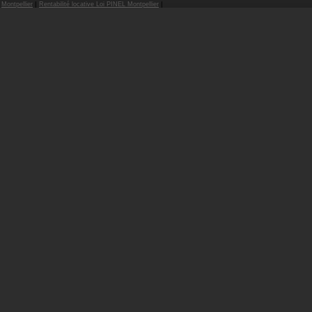
|
|
Montpellier
Rentabilité locative Loi PINEL Montpellier